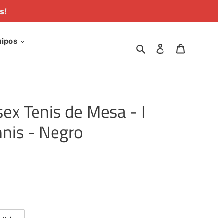
s!
uipos
Buscar
Ingresar
Carrito
ex Tenis de Mesa - I
nnis - Negro