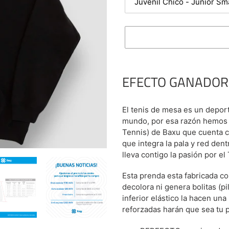
Agregando
el
EFECTO GANADOR
producto
a
tu
El tenis de mesa es un depor
carrito
mundo, por esa razón hemos c
de
Tennis) de Baxu que cuenta c
compra
que integra la pala y red den
lleva contigo la pasión por el
Esta prenda esta fabricada c
decolora ni genera bolitas (pi
inferior elástico la hacen u
reforzadas harán que sea tu 