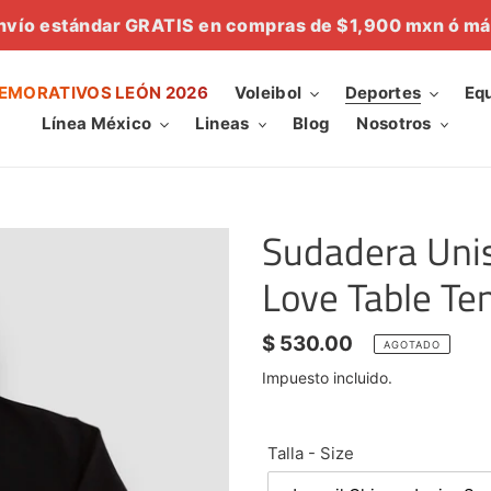
nvío estándar GRATIS en compras de $1,900 mxn ó má
MORATIVOS LEÓN 2026
Voleibol
Deportes
Eq
Línea México
Lineas
Blog
Nosotros
Sudadera Unis
Love Table Te
Precio
$ 530.00
AGOTADO
habitual
Impuesto incluido.
Talla - Size