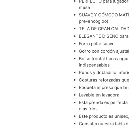
PERFECTO para jugadores
mesa
SUAVE Y CÓMODO MATERI
pre-encogido)
TELA DE GRAN CALIDAD, n
ELEGANTE DISEÑO para d
Forro polar suave
Gorro con cordón ajustab
Bolso frontal tipo cangu
indispensables
Puños y dobladillo infer
Costuras reforzadas que 
Etiqueta impresa que b
Lavable en lavadora
Esta prenda es perfecta 
días fríos
Este producto es unisex,
Consulta nuestra tabla 