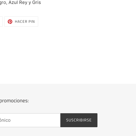
ro, Azul Rey y Gris
TUITEAR
PINEAR
HACER PIN
EN
EN
TWITTER
PINTEREST
y promociones:
SUSCRIBIRSE